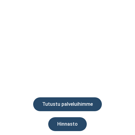
konsultointia.
Verosuunnittelu
Optimoi verotaakkasi ja säästä rahaa laillisia
verosuunnittelukeinoja hyödyntäen.
Tutustu palveluihimme
Hinnasto